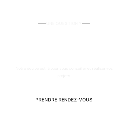
UNE QUESTION ?
Besoin de créer des
espaces fonctionnels
sur mesure ?
Notre équipe est là pour vous conseiller et réaliser vos
projets.
PRENDRE RENDEZ-VOUS